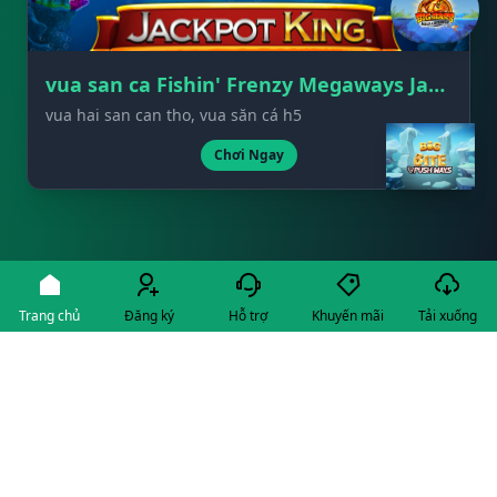
vua san ca Fishin' Frenzy Megaways Jackpot King
vua hai san can tho, vua săn cá h5
Chơi Ngay
Trang chủ
Đăng ký
Hỗ trợ
Khuyến mãi
Tải xuống