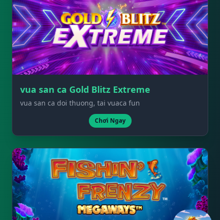
vua san ca Gold Blitz Extreme
vua san ca doi thuong, tai vuaca fun
Chơi Ngay