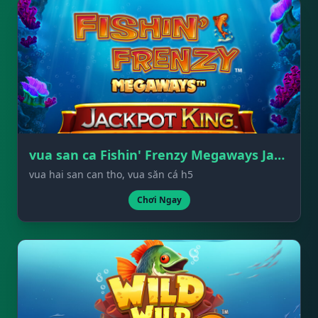
vua san ca Fishin' Frenzy Megaways Jackpot King
vua hai san can tho, vua săn cá h5
Chơi Ngay