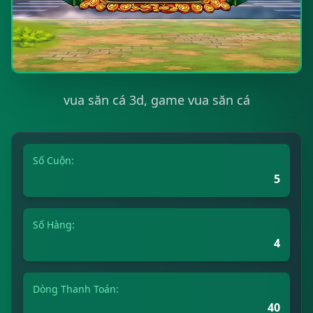
vua săn cá 3d, game vua săn cá
Số Cuộn:
5
Số Hàng:
4
Dòng Thanh Toán:
40